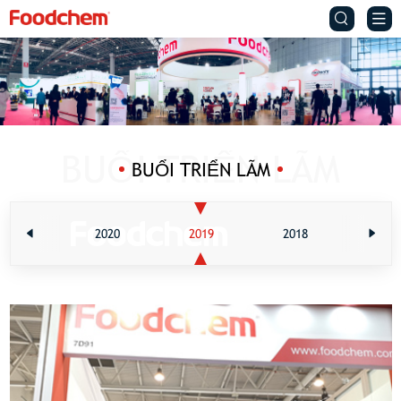


BUỔI TRIỂN LÃM
2020
2019
2018
201