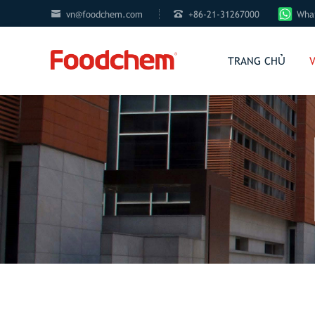


vn@foodchem.com
+86-21-31267000
What
TRANG CHỦ