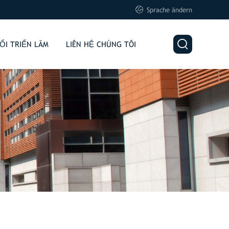

Sprache ändern

ỔI TRIỂN LÃM
LIÊN HỆ CHÚNG TÔI