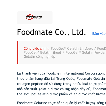
Foodmate Co., Ltd.
Bấm vào
Công việc chính:
FoodGel™ Gelatin ăn được / FoodG
FoodGel™ Gelatin Sheet / FoodGel™ Gelatin Powder
Gelatin công nghiệp
Là thành viên của Foodchem International Corporation,
thực phẩm hàng đầu tại Trung Quốc, Foodmate Gelatin c
collagen peptide để sử dụng trong nhiều loại thực ph
nhà sản xuất gelatin được chứng nhận đầy đủ, Foodmat
thế giới loại gelatin dược phẩm và ăn được chất lượng
Foodmate Gelatine thực hành quản lý chất lượng tổng 