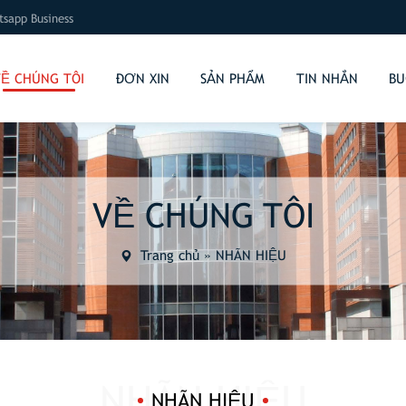
sapp Business
VỀ CHÚNG TÔI
ĐƠN XIN
SẢN PHẨM
TIN NHẮN
BU
VỀ CHÚNG TÔI
Trang chủ
»
NHÃN HIỆU
NHÃN HIỆU