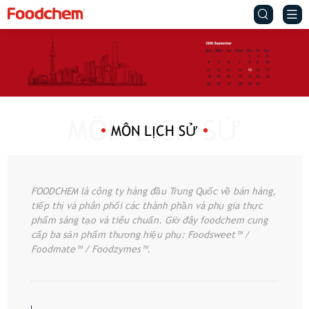


MÔN LỊCH SỬ
FOODCHEM là công ty hàng đầu Trung Quốc về bán hàng,
tiếp thị và phân phối các thành phần và phụ gia thực
phẩm sáng tạo và tiêu chuẩn. Giờ đây foodchem cung
cấp ba sản phẩm thương hiệu phụ: Foodsweet™ /
Foodmate™ / Foodzymes™.