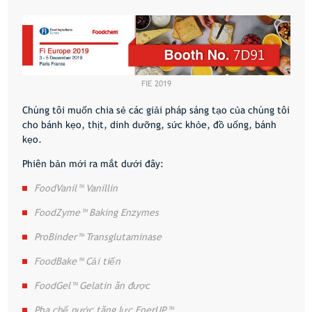
FIE 2019
Chúng tôi muốn chia sẻ các giải pháp sáng tạo của chúng tôi
cho bánh kẹo, thịt, dinh dưỡng, sức khỏe, đồ uống, bánh
kẹo.
Phiên bản mới ra mắt dưới đây:
FoodVanil™ Vanillin
FoodZyme™ Baking Enzymes
ProBinder™ Transglutaminase
FoodBake™ Cải tiến
FoodGel™ Gelatin ăn được
Pha chế nước tăng lực EnerUP™