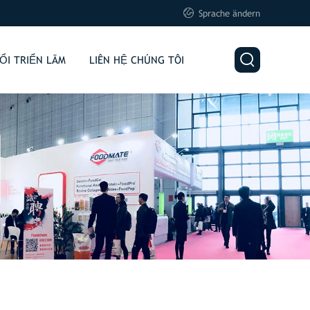

Sprache ändern

ỔI TRIỂN LÃM
LIÊN HỆ CHÚNG TÔI