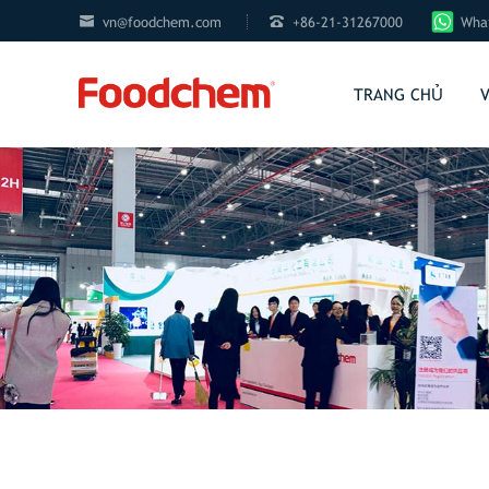


vn@foodchem.com
+86-21-31267000
What
TRANG CHỦ