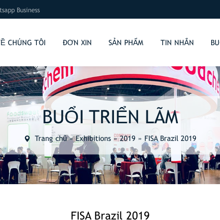
sapp Business
VỀ CHÚNG TÔI
ĐƠN XIN
SẢN PHẨM
TIN NHẮN
BU
BUỔI TRIỂN LÃM
Trang chủ
»
Exhibitions
»
2019
»
FISA Brazil 2019
FISA Brazil 2019