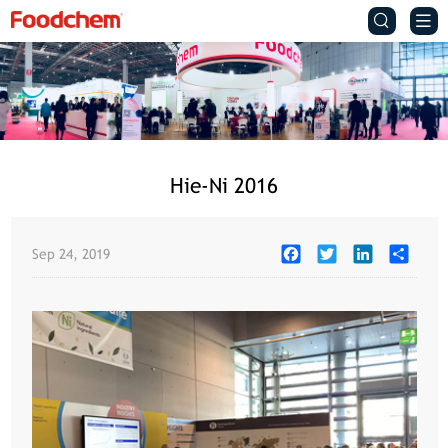


Hie-Ni 2016
Facebook
Twitter
LinkedIn
Share
Sep 24, 2019