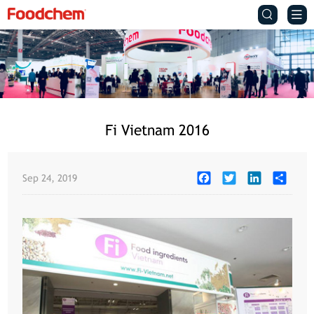


Fi Vietnam 2016
Facebook
Twitter
LinkedIn
Share
Sep 24, 2019