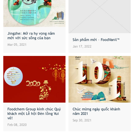
Jingzhe: Mở ra hy vọng năm
mới với sức sống của bạn
Sản phẩm mới – FoodVanil™
Mar 05, 2021
Jan 17, 2022
Foodchem Group kính chúc Quý
Chúc mừng ngày quốc khánh
khách một Lễ hội Đèn lồng Vui
năm 2021
vẻ!
Sep 30, 2021
Feb 08, 2020