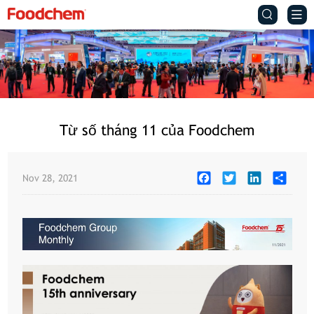


Từ số tháng 11 của Foodchem
Facebook
Twitter
LinkedIn
Share
Nov 28, 2021