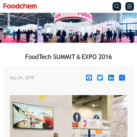


FoodTech SUMMIT＆EXPO 2016
Facebook
Twitter
LinkedIn
Share
Sep 24, 2019