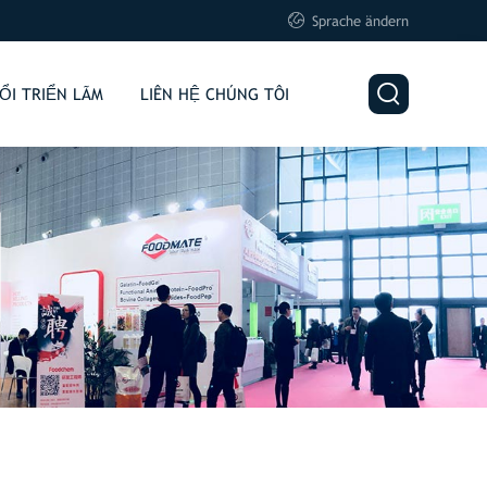

Sprache ändern

ỔI TRIỂN LÃM
LIÊN HỆ CHÚNG TÔI