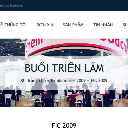
sapp Business
VỀ CHÚNG TÔI
ĐƠN XIN
SẢN PHẨM
TIN NHẮN
BU
BUỔI TRIỂN LÃM
Trang chủ
»
Exhibitions
»
2009
»
FIC 2009
FIC 2009