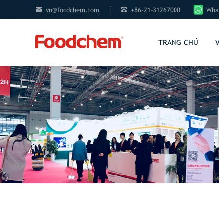


vn@foodchem.com
+86-21-31267000
What
TRANG CHỦ