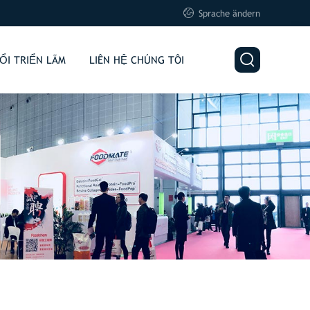

Sprache ändern

ỔI TRIỂN LÃM
LIÊN HỆ CHÚNG TÔI