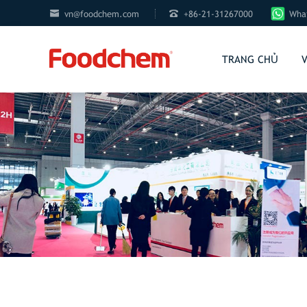


vn@foodchem.com
+86-21-31267000
What
TRANG CHỦ