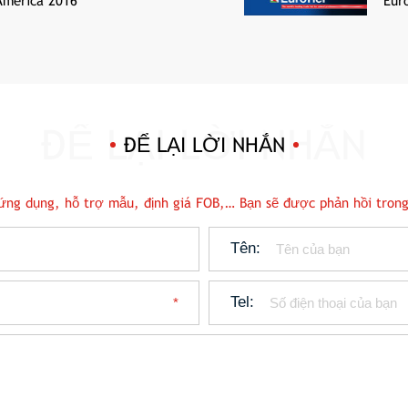
 America 2016
Eur
ĐỂ LẠI LỜI NHẮN
n ứng dụng, hỗ trợ mẫu, định giá FOB,… Bạn sẽ được phản hồi trong