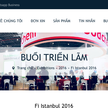
sapp Business
VỀ CHÚNG TÔI
ĐƠN XIN
SẢN PHẨM
TIN NHẮN
BU
BUỔI TRIỂN LÃM
Trang chủ
»
Exhibitions
»
2016
»
Fi Istanbul 2016
Fi Istanbul 2016