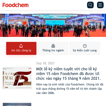
tin tức công ty


tin tức công ty
Thông tin ngành
Sự kiện cuôi cung
Sep 18, 2021
Một lễ kỷ niệm tuyệt vời cho lễ kỷ
niệm 15 năm Foodchem đã được tổ
chức vào ngày 15 tháng 9 năm 2021.
Hôm nay là sinh nhật của Foodchem. Chúng tôi đã
trải qua chặng đường 15 năm kể từ khi thành lập
vào năm 2006.
Trong suốt 15 năm qua, Foodchem đã phát triển
từ một đứa trẻ sơ sinh trở thành một thiếu niên
tràn đầy năng lượng và mơ mộng.