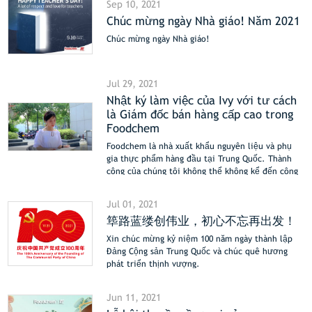
Sep 10, 2021
Chúc mừng ngày Nhà giáo! Năm 2021
Chúc mừng ngày Nhà giáo!
Jul 29, 2021
Nhật ký làm việc của Ivy với tư cách
là Giám đốc bán hàng cấp cao trong
Foodchem
Foodchem là nhà xuất khẩu nguyên liệu và phụ
gia thực phẩm hàng đầu tại Trung Quốc. Thành
công của chúng tôi không thể không kể đến công
sức của mỗi nhân viên đang làm việc. Ivy là một
trong số họ, và câu chuyện của cô ấy hiện đã có
Jul 01, 2021
trong video này! Kiểm tra video nhật ký làm việc
筚路蓝缕创伟业，初心不忘再出发！
của cô ấy với chúng tôi ngay bây giờ!
Xin chúc mừng kỷ niệm 100 năm ngày thành lập
Đảng Cộng sản Trung Quốc và chúc quê hương
phát triển thịnh vượng.
Jun 11, 2021