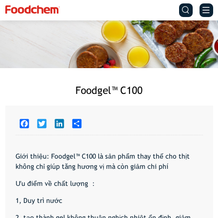


Foodgel™ C100
Facebook
Twitter
LinkedIn
Share
Giới thiệu:
Foodgel™ C100 là sản phẩm thay thế cho thịt
không chỉ giúp tăng hương vị mà còn giảm chi phí
Ưu điểm về chất lượng ：
1, Duy trì nước
2, tạo thành gel không thuận nghịch nhiệt ổn định, giảm