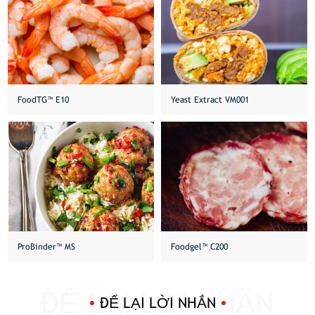
FoodTG™ E10
Yeast Extract VM001
ProBinder™️ MS
Foodgel™ C200
ĐỂ LẠI LỜI NHẮN