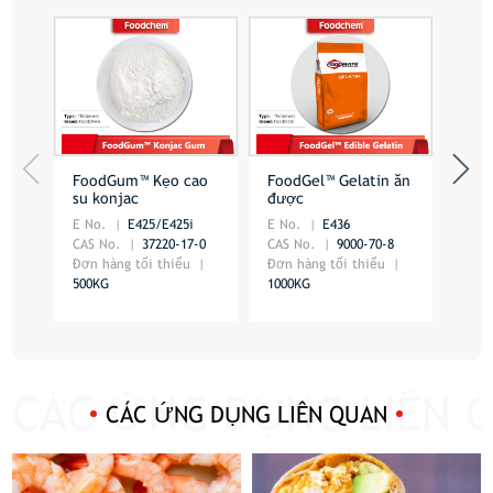
FoodGum™ Kẹo cao
FoodGel™ Gelatin ăn
Foo
su konjac
được
Algi
E No.
E425/E425i
E No.
E436
E No
CAS No.
37220-17-0
CAS No.
9000-70-8
CAS 
Đơn hàng tối thiểu
Đơn hàng tối thiểu
Đơn 
500KG
1000KG
500K
CÁC ỨNG DỤNG LIÊN QUAN